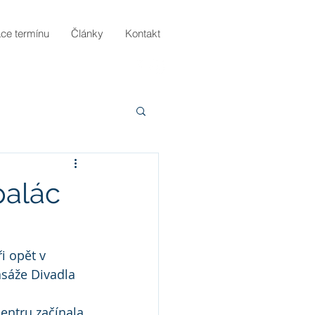
ce termínu
Články
Kontakt
palác
 opět v 
sáže Divadla 
centru začínala 