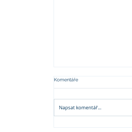
Komentáře
Napsat komentář...
Co byste chtěli vědět o
párové terapii ?