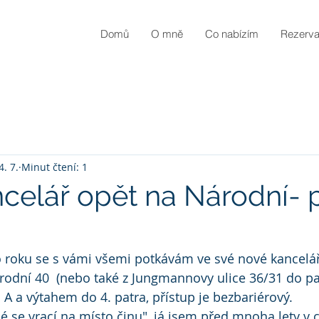
NLINE
Domů
O mně
Co nabízím
Rezerva
4. 7.
Minut čtení: 1
celář opět na Národní- 
 roku se s vámi všemi potkávám ve své nové kanceláři
rodní 40  (nebo také z Jungmannovy ulice 36/31 do pa
 A a výtahem do 4. patra, přístup je bezbariérový. 
lé se vrací na místo činu", já jsem před mnoha lety v 