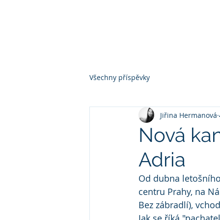
PSYCHOTERAPIE O
Všechny příspěvky
Jiřina Hermanová
Nová kan
Adria
Od dubna letošního
centru Prahy, na Ná
Bez zábradlí), vchod
Jak se říká "pachate